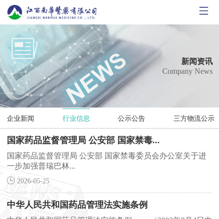
首
页
公
司
新
新闻资讯
Company News
概
闻
核
况
资
心
产
企业新闻
行业信息
公示公告
三方物流公示
讯
业
品
南
国家药品监督管理局 公安部 国家禁毒...
务
展
华
人
国家药品监督管理局 公安部 国家禁毒委员会办公室关于进
一步加强普瑞巴林...
示
党
力
答
2026-05-25
工
资
疑
联
中华人民共和国药品管理法实施条例
团
源
平
系