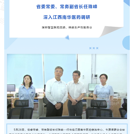
台
我
们