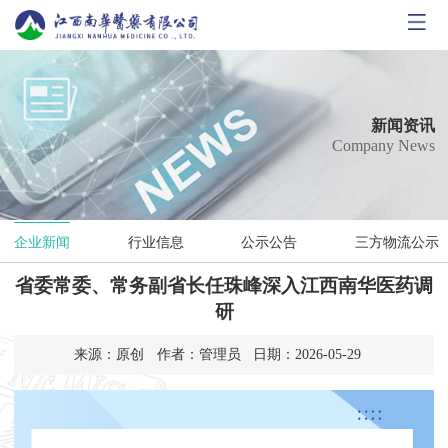
首
页
公
司
新
新闻资讯
Company News
概
闻
核
况
资
心
产
企业新闻
行业信息
公示公告
三方物流公示
讯
业
品
南
省委常委、常务副省长任珠峰深入江西南华医药调
务
展
华
人
研
示
党
力
答
来源：原创
作者：管理员
日期：2026-05-29
工
资
疑
联
团
源
平
系