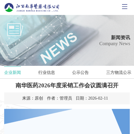
首
页
公
司
新
新闻资讯
Company News
概
闻
核
况
资
心
产
企业新闻
行业信息
公示公告
三方物流公示
讯
业
品
南
南华医药2026年度采销工作会议圆满召开
务
展
华
人
来源：原创
作者：管理员
日期：2026-02-11
示
党
力
答
工
资
疑
联
团
源
平
系