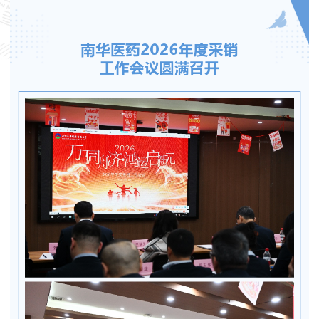
台
我
们